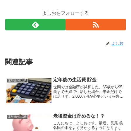
よしおをフォローする
よしお
関連記事
定年後の生活費 貯金
定年後の生活費
世間では金融庁が試算した、65歳から95
歳まで夫婦で生活した場合、年金だけで
は足りず、2,000万円が必要という報告し
て騒がしくなりました。しかも麻生財務
大臣は、その報告書を正式には受け取ら
ないと発表しました。このことは、余計
国民を不安にしたと思います。では、こ
老後資金は貯めるな！？
定年後の生活費
の不安はどこ来るのでしょうか？
こんにちは、よしおです。最近、長尾 義
弘氏の本をよく見かけるようになりまし