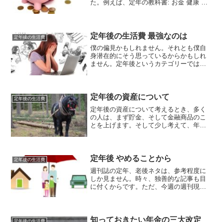
た。例えば、定年の教科書: お金 健康 生
きがい老後資金は貯めるな! : 60歳から始
めればいい安心のマネー術です。僕が注
目したのが、老後資金は貯めるな! : 60
歳...
定年後の生活費 最強なのは
定年後の生活費
僕の偏見かもしれません。それとも僕自
身潜在的にそう思っているからかもしれ
ません。定年後というカテゴリーでは、
圧倒的にお金の話が多いです。その多く
がいくらあれば安心とか貯金はいくらあ
ればいいとか、効率よく増やすにはどう
したらいいかなどです。解決策は簡単な
定年後の資産について
定年後の生活費
になぁ。。。
定年後の資産について考えるとき、多く
の人は、まず貯金、そして金融商品のこ
とを上げます。そして少し考えて、年金
があったな、と思います。でも僕は、一
番肝心な大切なものが忘れられがちか
な、といつも感じています。
定年後 やめることから
定年後の生活費
週刊誌の定年、老後ネタは、参考程度に
しか見ません。時々、独善的な記事も目
に付くからです。ただ、今週の週刊現代
の『ひとりになったとき、人はここで失
敗する』の第3部『残りの人生が一気に楽
になる 65歳になったら、やめること』と
いう特集は、自分が既にやっていること
知っておきたい年金の三大改定
定年後の生活費