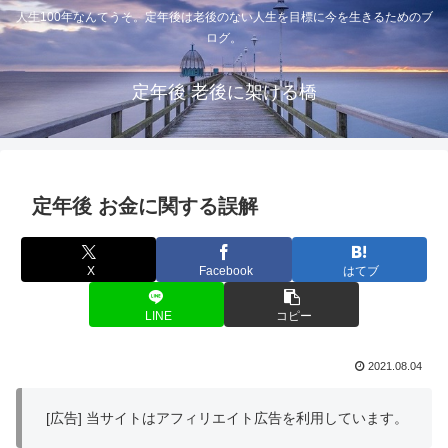
人生100年なんてうそ。定年後は老後のない人生を目標に今を生きるためのブ
ログ。
定年後 老後に架ける橋
定年後 お金に関する誤解
X
Facebook
はてブ
LINE
コピー
2021.08.04
[広告] 当サイトはアフィリエイト広告を利用しています。