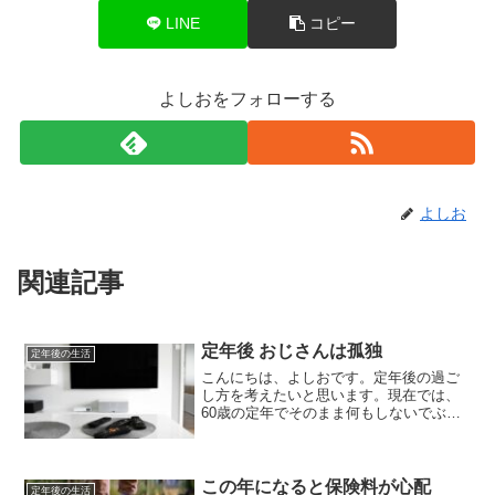
LINE
コピー
よしおをフォローする
よしお
関連記事
定年後 おじさんは孤独
定年後の生活
こんにちは、よしおです。定年後の過ご
し方を考えたいと思います。現在では、
60歳の定年でそのまま何もしないでぶら
ぶらという人は少ないでしょう。統計上
でもそのまま65歳まで働く人が多いよう
ですね。僕は現在61歳ですが、65歳にな
っても現在のよう...
この年になると保険料が心配
定年後の生活