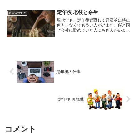
です。今日の東京新聞の朝刊の「香山リ
カ ふわっとライフ」を読んで、ふと以前
からぼんやり思っている...
定年後 老後と余生
定年後の生活
現代でも、定年後退職して経済的に特に
何もしなくても良い人がいます。僕と同
じ会社に勤めていた人にも何人かいま
す。また身近なところでは、妻の父親
が、定年というよりも早期退職で、58歳
でその後一切働かなかったという人もい
ます。
定年後の仕事
定年後 再就職
コメント