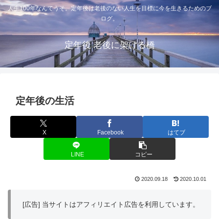
人生100年なんてうそ。定年後は老後のない人生を目標に今を生きるためのブ
ログ。
定年後 老後に架ける橋
定年後の生活
X
Facebook
はてブ
LINE
コピー
2020.09.18
2020.10.01
[広告] 当サイトはアフィリエイト広告を利用しています。