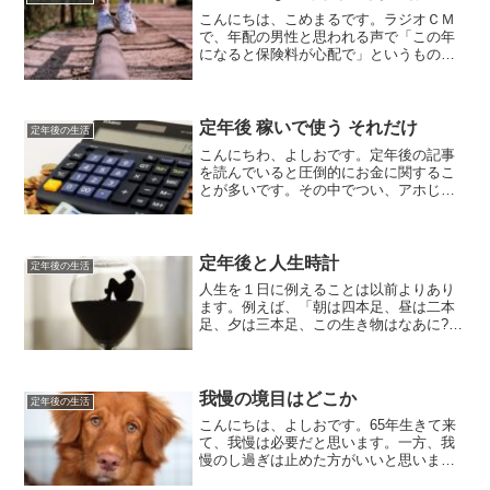
こんにちは、こめまるです。ラジオＣＭ
で、年配の男性と思われる声で「この年
になると保険料が心配で」というものが
あります。僕は、このＣＭを聴く度に、
「じゃ、止めれば」と思います。実際僕
は、定年になった時にそれまで支払って
いた生命保険と医療保険を...
定年後 稼いで使う それだけ
定年後の生活
こんにちわ、よしおです。定年後の記事
を読んでいると圧倒的にお金に関するこ
とが多いです。その中でつい、アホじゃ
ないかと思うのは、定年後いくらあれば
いいのか？いくら貯金が必要なのか？そ
んなことばっかし。生きていくために
は、お金は必要。そして健康...
定年後と人生時計
定年後の生活
人生を１日に例えることは以前よりあり
ます。例えば、「朝は四本足、昼は二本
足、夕は三本足、この生き物はなあに?」
というのなぞかけは、人間の一生を１日
に例えたものです。一日の始まりの朝
は、赤ん坊なので、ハイハイしていま
す。それから立ち上がり活動を始め、一
我慢の境目はどこか
定年後の生活
日の終わりは年老いて杖を突いているわ
こんにちは、よしおです。65年生きて来
けです。
て、我慢は必要だと思います。一方、我
慢のし過ぎは止めた方がいいと思いま
す。何事も、過ぎたるは及ばざるが如し